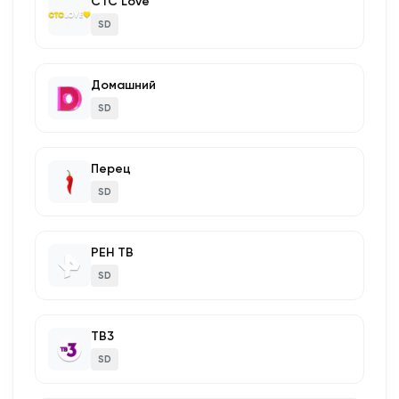
СТС Love
SD
Домашний
SD
Перец
SD
РЕН ТВ
SD
ТВ3
SD