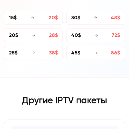
15$
20$
30$
48$
→
→
20$
28$
40$
72$
→
→
25$
38$
45$
86$
→
→
Другие IPTV пакеты