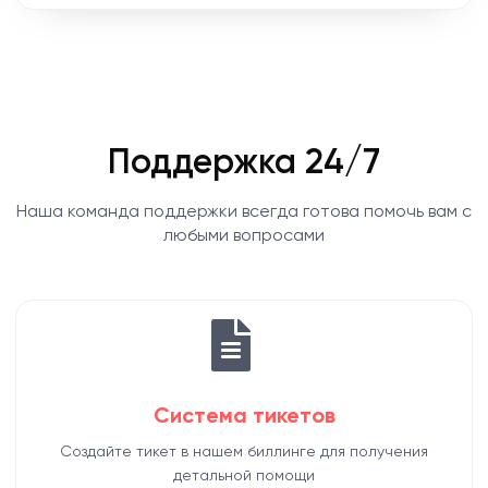
Поддержка 24/7
Наша команда поддержки всегда готова помочь вам с
любыми вопросами
Система тикетов
Создайте тикет в нашем биллинге для получения
детальной помощи