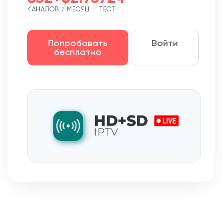
КАНАЛОВ
/ МЕСЯЦ
ТЕСТ
Попробовать
Войти
бесплатно