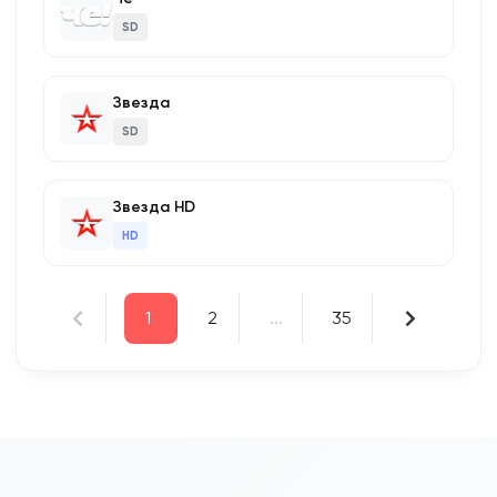
SD
Звезда
SD
Звезда HD
HD
1
2
...
35