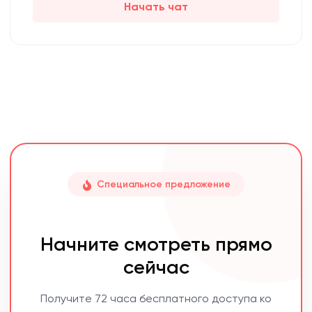
Начать чат
Специальное предложение
Начните смотреть прямо
сейчас
Получите 72 часа бесплатного доступа ко