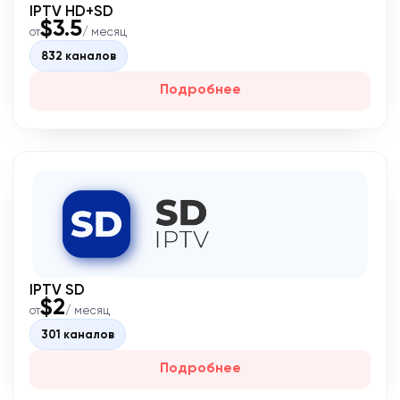
IPTV HD+SD
$3.5
от
/ месяц
832 каналов
Подробнее
IPTV SD
$2
от
/ месяц
301 каналов
Подробнее