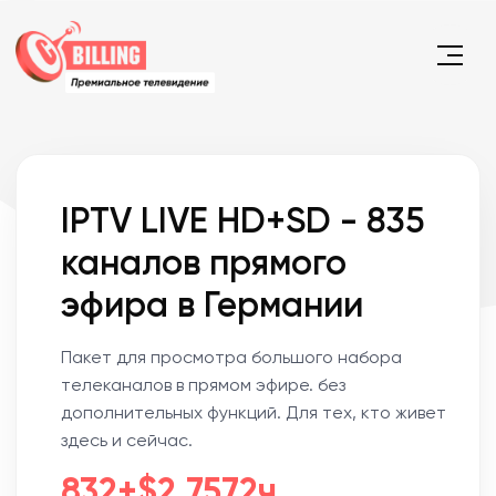
IPTV LIVE HD+SD - 835
каналов прямого
эфира в Германии
Пакет для просмотра большого набора
телеканалов в прямом эфире. без
дополнительных функций. Для тех, кто живет
здесь и сейчас.
832+
$2.75
72ч