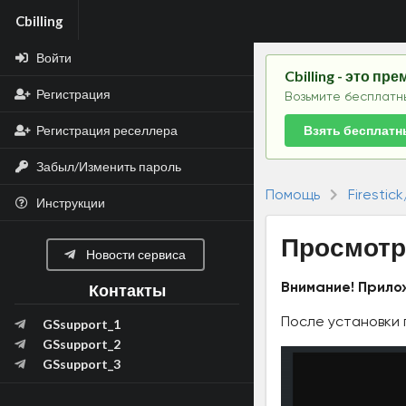
Cbilling
Войти
Cbilling - это п
Регистрация
Возьмите бесплатны
Регистрация реселлера
Взять бесплатн
Забыл/Изменить пароль
Помощь
Firestick
Инструкции
Просмотр I
Новости сервиса
Внимание! Прило
Контакты
После установки 
GSsupport_1
GSsupport_2
GSsupport_3